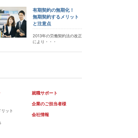
有期契約の無期化！
無期契約するメリット
と注意点
2013年の労働契約法の改正
により・・・
介
就職サポート
企業のご担当者様
メリット
会社情報
れ