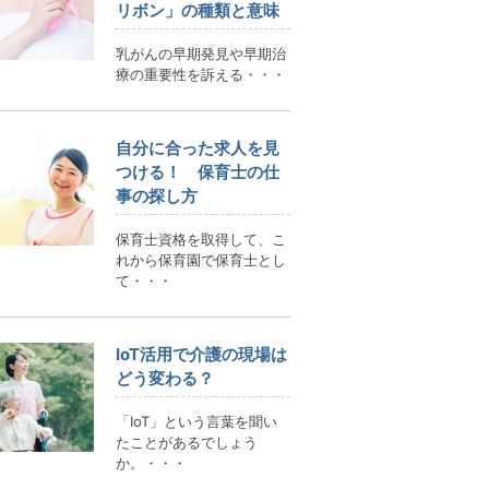
リボン」の種類と意味
乳がんの早期発見や早期治
療の重要性を訴える・・・
自分に合った求人を見
つける！ 保育士の仕
事の探し方
保育士資格を取得して、こ
れから保育園で保育士とし
て・・・
IoT活用で介護の現場は
どう変わる？
「IoT」という言葉を聞い
たことがあるでしょう
か。・・・